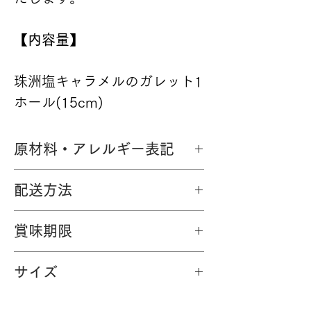
【内容量】
珠洲塩キャラメルのガレット1
ホール(15cm)
原材料・アレルギー表記
＜原材料＞
配送方法
バター(北海道製造)、きび糖、小麦
粉、卵、アーモンドパウダー、生クリ
【配送方法】
常温便
ーム、ラム酒、ブランデー、食塩/ベ
賞味期限
【配送業者】
ヤマト運輸
ーキングパウダー(一部に小麦･乳成
お届け日から8日以上のお日持ちで
分･アーモンドを含む)
サイズ
す。
＜アレルギー表示（特定原材料）＞
【1個のサイズ】